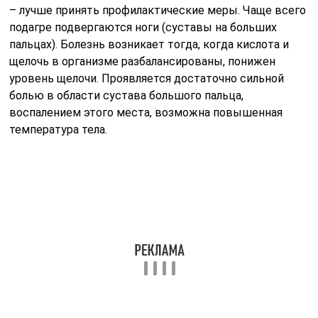
– лучше принять профилактические меры. Чаще всего
подагре подвергаются ноги (суставы на больших
пальцах). Болезнь возникает тогда, когда кислота и
щелочь в организме разбалансированы, понижен
уровень щелочи. Проявляется достаточно сильной
болью в области сустава большого пальца,
воспалением этого места, возможна повышенная
температура тела.
Важной частью лечения, назначаемого врачами,
является строгая диета и употребление при подагре
минеральной воды определенного состава (щелочной).
Она имеет разные свойства, но в целом помогает
справиться с лишней мочевой кислотой
В гидрокарбонатно-сульфатной минеральной
воде имеется щелочь, есть кремний и высокая
концентрация магния, благодаря которым организм не