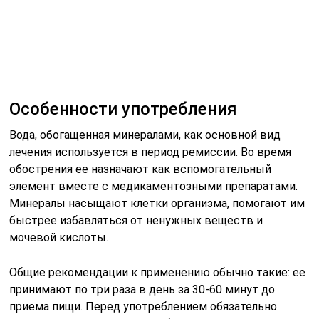
быстрее избавляться от ненужных веществ и
мочевой кислоты.
Общие рекомендации к применению обычно такие: ее
принимают по три раза в день за 30-60 минут до
приема пищи. Перед употреблением обязательно
следует нагреть на водяной бане до температуры в
пределах 36-42 °C. При таких условиях действие всех
полезных веществ будет наиболее результативным.
Длительность приема обычно составляет около двух
месяцев. Расчет количества жидкости, которую
нужно пить, производится так: на каждый килограмм
берется 4 мл. К примеру, человеку весом 100 кг
необходимо пить 100×4=400 мл. Часто врач
рекомендует выпивать немного натощак, если нет
язвенной болезни или гастрита. Точные указания,
какую воду можно пить при подагре, ее объем,
температуру и длительность курса дает врач, исходя
из индивидуальной ситуации и показателей анализов.