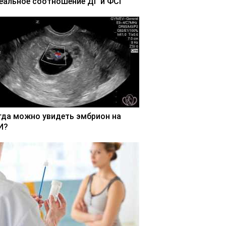
еальное соотношение ДГ и ФСГ
гда можно увидеть эмбрион на
И?