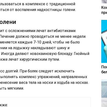
ользоваться в комплексе с традиционной
Ко
иться от воспаления надкостницы голени.
пр
голени
ит с осложнениями лечат антибиотиками.
 Лечение должно проводиться не менее недели.
меняется каждые 7-10 дней, чтобы не было
ении на лодыжку накладывают шину и
 Иногда делают новокаиновую блокаду. Гнойный
акже лечат хирургическим путем.
По
сс долгий. При болях следует исключить
бе
выполнять комплекс упражнений, направленных
несение веса тела на носки и ходьба на носках.
ыть мягкими.
кже: