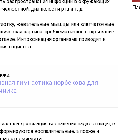
ть распространения инфекции в окружающих
Пл
челюстной, дна полости рта и т. д.
 глотку, жевательные мышцы или клетчаточные
иническая картина: проблематичное открывание
лотание. Интоксикация организма приводит к
ия пациента.
кже:
вная гимнастика норбекова для
чника
оизошла хронизация воспаления надкостницы, в
 формируются воспалительные, а позже и
ем остеомиелита.