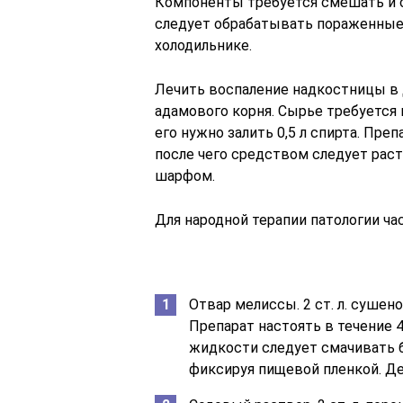
Компоненты требуется смешать и ос
следует обрабатывать пораженные 
холодильнике.
Лечить воспаление надкостницы в
адамового корня. Сырье требуется н
его нужно залить 0,5 л спирта. Пре
после чего средством следует рас
шарфом.
Для народной терапии патологии ч
Отвар мелиссы. 2 ст. л. сушен
Препарат настоять в течение 4
жидкости следует смачивать б
фиксируя пищевой пленкой. Де