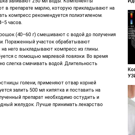
рошка заливают 250 мл воды. Компоненты
Ид
т в препарате марлю, которую прикладывают на
ать компресс рекомендуется полиэтиленом.
–5 часов.
орошок (40–60 г) смешивают с водой до получения
и. Пораженный участок обрабатывают
 на него выкладывают компресс из глины.
уется с помощью марлевой повязки. Во время
о слегка смачивать водой. Длительность
Ко
УЗ
остницы голени, применяют отвар корней
буется залить 500 мл кипятка и поставить на
олученный препарат необходимо остудить и
лодный желудок. Лучше принимать лекарство