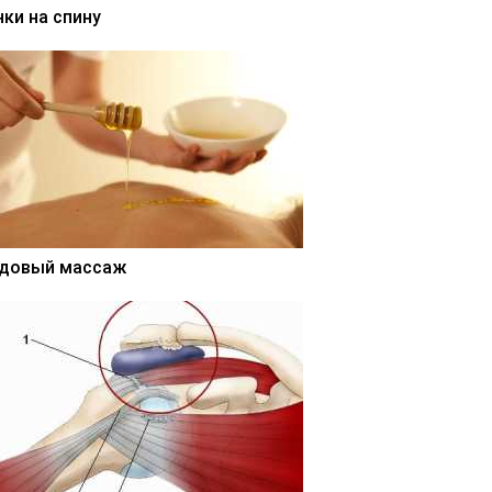
нки на спину
довый массаж