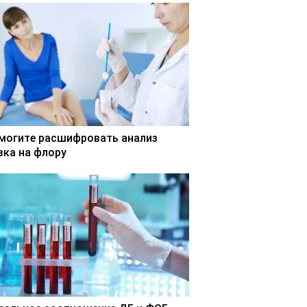
могите расшифровать анализ
зка на флору