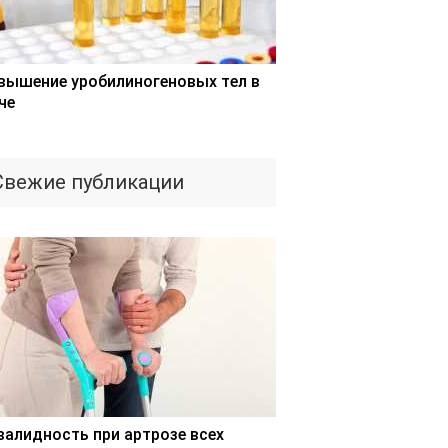
вышение уробилиногеновых тел в
че
Свежие публикации
валидность при артрозе всех