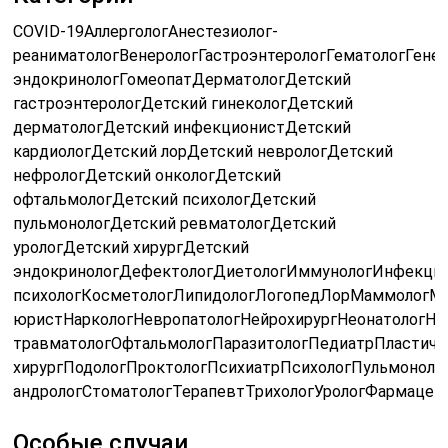
COVID-19АллергологАнестезиолог-
реаниматологВенерологГастроэнтерологГематологГенет
эндокринологГомеопатДерматологДетский
гастроэнтерологДетский гинекологДетский
дерматологДетский инфекционистДетский
кардиологДетский лорДетский неврологДетский
нефрологДетский онкологДетский
офтальмологДетский психологДетский
пульмонологДетский ревматологДетский
урологДетский хирургДетский
эндокринологДефектологДиетологИммунологИнфекцио
психологКосметологЛипидологЛогопедЛорМаммологМ
юристНаркологНевропатологНейрохирургНеонатологНе
травматологОфтальмологПаразитологПедиатрПластиче
хирургПодологПроктологПсихиатрПсихологПульмоноло
андрологСтоматологТерапевтТрихологУрологФармацев
Особые случаи