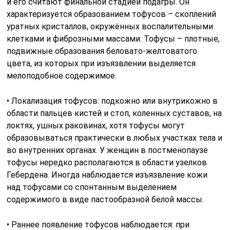
и его считают финальной стадией подагры. Он
характеризуется образованием тофусов – скоплений
уратных кристаллов, окружённых воспалительными
клетками и фиброзными массами. Тофусы – плотные,
подвижные образования беловато-желтоватого
цвета, из которых при изъязвлении выделяется
мелоподобное содержимое.
• Локализация тофусов: подкожно или внутрикожно в
области пальцев кистей и стоп, коленных суставов, на
локтях, ушных раковинах, хотя тофусы могут
образовываться практически в любых участках тела и
во внутренних органах. У женщин в постменопаузе
тофусы нередко располагаются в области узелков
Гебердена. Иногда наблюдается изъязвление кожи
над тофусами со спонтанным выделением
содержимого в виде пастообразной белой массы.
• Раннее появление тофусов наблюдается: при