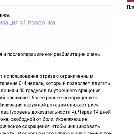
Пл
кже:
зация s1 позвонка
 и послеоперационной реабилитации очень
т использование отреза с ограниченным
ечение 0-4 недель, который позволяет двигать
едения и 40 градусов внутреннего вращения
 обеспечивает более раннее возвращение к
билизация наружной ротации снижает риск
ва (уровень доказательности 4). Через 14 дней
оне, свободной от боли. Укрепляющие
рические сокращения, чтобы инициировать
жеты. В основном это упражнения с замкнутой