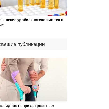
вышение уробилиногеновых тел в
че
Свежие публикации
валидность при артрозе всех