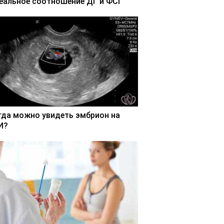
еальное соотношение ДГ и ФСГ
гда можно увидеть эмбрион на
И?