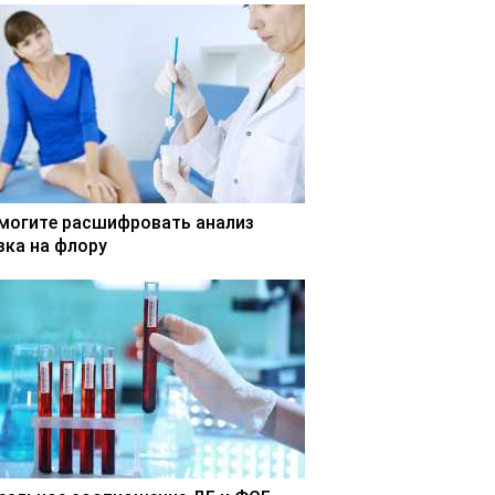
могите расшифровать анализ
зка на флору