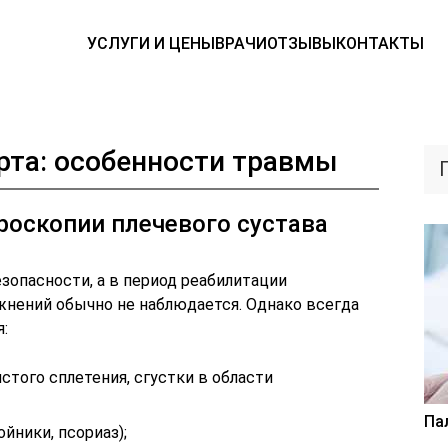
УСЛУГИ И ЦЕНЫ
ВРАЧИ
ОТЗЫВЫ
КОНТАКТЫ
рта: особенности травмы
роскопии плечевого сустава
зопасности, а в период реабилитации
нений обычно не наблюдается. Однако всегда
:
того сплетения, сгустки в области
Па
йники, псориаз);