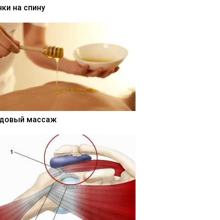
нки на спину
довый массаж