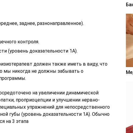
Ба
реднее, заднее, разнонаправленное).
ечного контроля.
ти (уровень доказательности 1А).
зиотерапевт должен также иметь в виду, что
о мы никогда не должны забывать о
Ме
 программы.
осредоточено на увеличении динамической
опатки, проприоцепции и улучшении нервно-
специальных упражнений для непосредственного
ной губы (уровень доказательности 1А). Обычно
я на 3 этапа