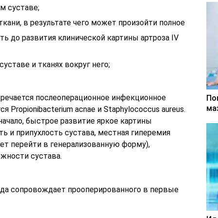
м суставе;
кани, в результате чего может произойти полное
ть до развития клинической картины артроза IV
суставе и тканях вокруг него;
тречается послеоперационное инфекционное
По
ма
 Propionibacterium acnae и Staphylococcus aureus.
начало, быстрое развитие яркое картины
ь и припухлость сустава, местная гиперемия
ет перейти в генерализованную форму),
ижности сустава.
гда сопровождает прооперированного в первые