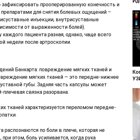
Ид
о зафиксировать прооперированную конечность и
препаратами для снятия болевых ощущений –
рисуставные инъекции, внутрисуставные
висимости от выраженности болей).
 каждого пациента разная, однако, чаще всего
ой недели после артроскопии.
ений Банкарта: повреждение мягких тканей и
Ко
овреждение мягких тканей — это передне-нижнее
УЗ
уставной губы. Задняя часть капсулы может
й-плечевая связка разорвана.
их тканей характеризуется переломом передне-
опатки.
 распознаются по боли в плече, которая не
 при этом, боль усиливается, когда рука