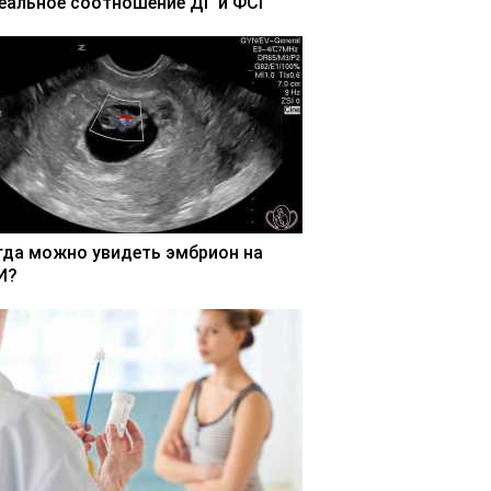
еальное соотношение ДГ и ФСГ
гда можно увидеть эмбрион на
И?