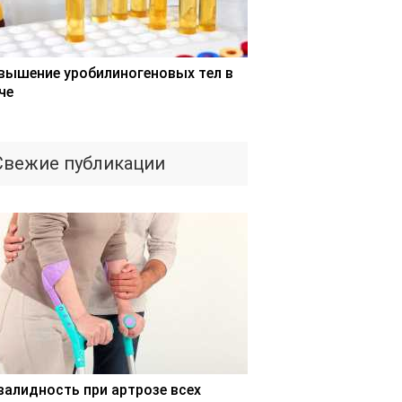
вышение уробилиногеновых тел в
че
Свежие публикации
валидность при артрозе всех