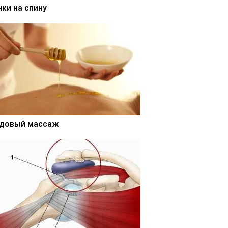
нки на спину
довый массаж