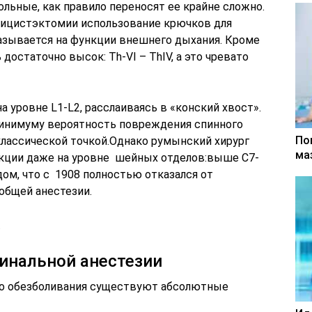
льные, как правило переносят ее крайне сложно.
лицистэктомии использование крючков для
азывается на функции внешнего дыхания. Кроме
достаточно высок: Th-VI – ThIV, а это чревато
а уровне L1-L2, расслаиваясь в «конский хвост».
минимуму вероятность повреждения спинного
По
классической точкой.Однако румынский хирург
ма
ункции даже на уровне шейных отделов:выше С7-
дом, что с 1908 полностью отказался от
общей анестезии.
.
инальной анестезии
го обезболивания существуют абсолютные