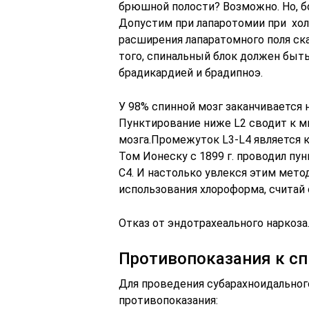
брюшной полости? Возможно. Но, бо
Допустим при лапаротомии при хо
расширения лапаратомного поля ск
того, спинальный блок должен быть 
брадикардией и брадипноэ.
У 98% спинной мозг заканчивается н
Пунктирование ниже L2 сводит к 
мозга.Промежуток L3-L4 является 
Том Ионеску с 1899 г. проводил п
С4. И настолько увлекся этим мето
использования хлороформа, считай 
Отказ от эндотрахеального наркоза
Противопоказания к сп
Для проведения субарахноидально
противопоказания: