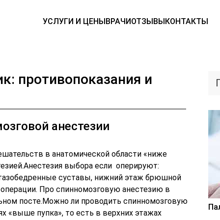
УСЛУГИ И ЦЕНЫ
ВРАЧИ
ОТЗЫВЫ
КОНТАКТЫ
ик: противопоказания и
озговой анестезии
ешательств в анатомической области «ниже
тезией.Анестезия выбора если оперируют:
 тазобедренные суставы, нижний этаж брюшной
е операции. Про спинномозговую анестезию в
ьном посте.Можно ли проводить спинномозговую
Па
х «выше пупка», то есть в верхних этажах