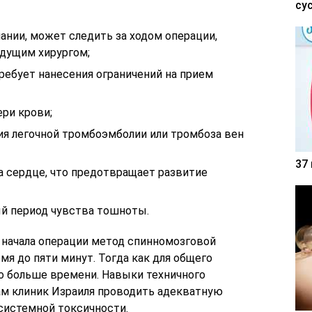
су
нании, может следить за ходом операции,
едущим хирургом;
ребует нанесения ограничений на прием
ри крови;
ия легочной тромбоэмболии или тромбоза вен
37
а сердце, что предотвращает развитие
й период чувства тошноты.
 начала операции метод спинномозговой
мя до пяти минут. Тогда как для общего
о больше времени. Навыки техничного
ам клиник Израиля проводить адекватную
системной токсичности.