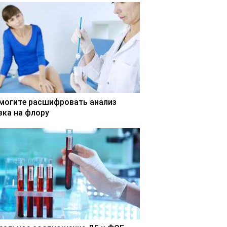
могите расшифровать анализ
зка на флору