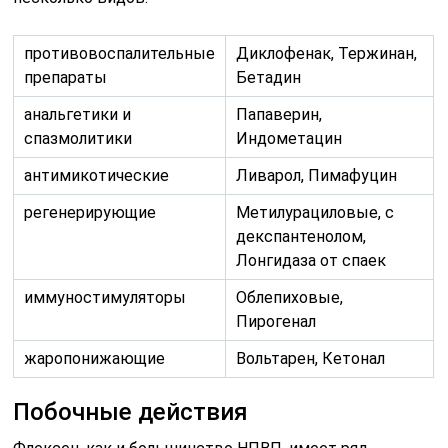
противовоспалительные
Диклофенак, Тержинан,
препараты
Бетадин
анальгетики и
Папаверин,
спазмолитики
Индометацин
антимикотические
Ливарол, Пимафуцин
регенерирующие
Метилурациловые, с
декспантенолом,
Лонгидаза от спаек
иммуностимуляторы
Облепиховые,
Пирогенал
жаропонижающие
Вольтарен, Кетонал
Побочные действия