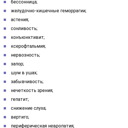
бессонница;
желудочно-кишечные геморрагии;
астения;
сонливость;
конъюнктивит;
ксерофтальмия;
нервозность;
запор;
шум в ушах;
забывчивость;
нечеткость зрения;
гепатит;
снижение слуха;
вертиго;
периферическая невропатия;