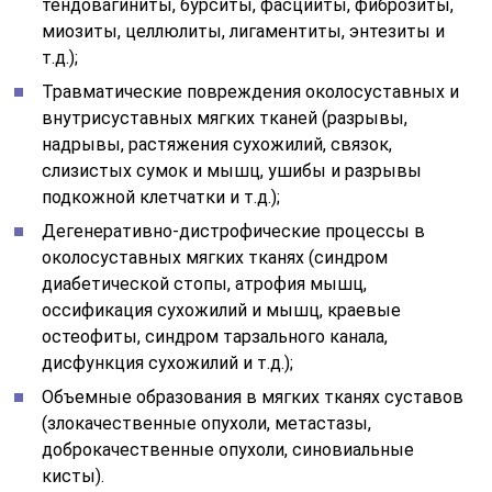
тендовагиниты, бурситы, фасцииты, фиброзиты,
миозиты, целлюлиты, лигаментиты, энтезиты и
т.д.);
Травматические повреждения околосуставных и
внутрисуставных мягких тканей (разрывы,
надрывы, растяжения сухожилий, связок,
слизистых сумок и мышц, ушибы и разрывы
подкожной клетчатки и т.д.);
Дегенеративно-дистрофические процессы в
околосуставных мягких тканях (синдром
диабетической стопы, атрофия мышц,
оссификация сухожилий и мышц, краевые
остеофиты, синдром тарзального канала,
дисфункция сухожилий и т.д.);
Объемные образования в мягких тканях суставов
(злокачественные опухоли, метастазы,
доброкачественные опухоли, синовиальные
кисты).