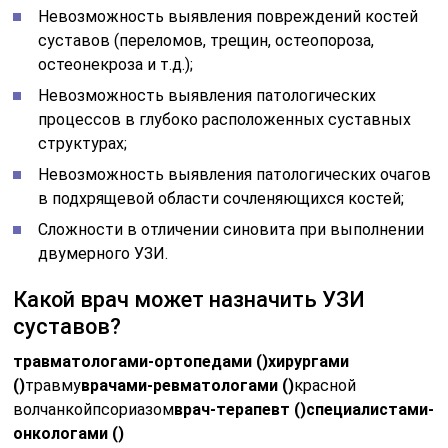
Невозможность выявления повреждений костей
суставов (переломов, трещин, остеопороза,
остеонекроза и т.д.);
Невозможность выявления патологических
процессов в глубоко расположенных суставных
структурах;
Невозможность выявления патологических очагов
в подхрящевой области сочленяющихся костей;
Сложности в отличении синовита при выполнении
двумерного УЗИ.
Какой врач может назначить УЗИ
суставов?
травматологами-ортопедами ()
хирургами
()
травму
врачами-ревматологами ()
красной
волчанкойпсориазом
врач-терапевт ()
специалистами-
онкологами ()