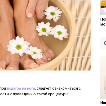
По
мо
 при
подагре на ноге
, следует ознакомиться с
сти к проведению такой процедуры:
Ин