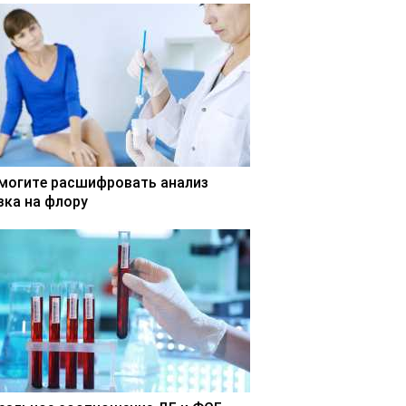
могите расшифровать анализ
зка на флору