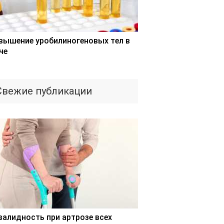
вышение уробилиногеновых тел в
че
Свежие публикации
валидность при артрозе всех