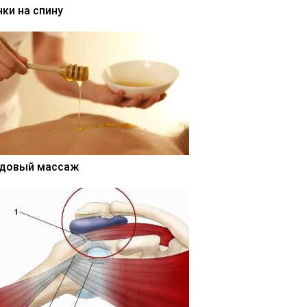
нки на спину
довый массаж