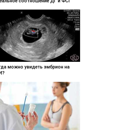
еальное соотношение ДГ и ФСГ
гда можно увидеть эмбрион на
И?