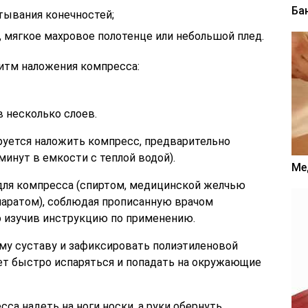
Ба
тывания конечностей;
, мягкое махровое полотенце или небольшой плед.
итм наложения компресса:
 несколько слоев.
руется наложить компресс, предварительно
минут в емкости с теплой водой).
Ме
ля компресса (спиртом, медицинской желчью
аратом), соблюдая прописанную врачом
о изучив инструкцию по применению.
му суставу и зафиксировать полиэтиленовой
дет быстро испаряться и попадать на окружающие
са надеть на ноги носки, а руки обернуть