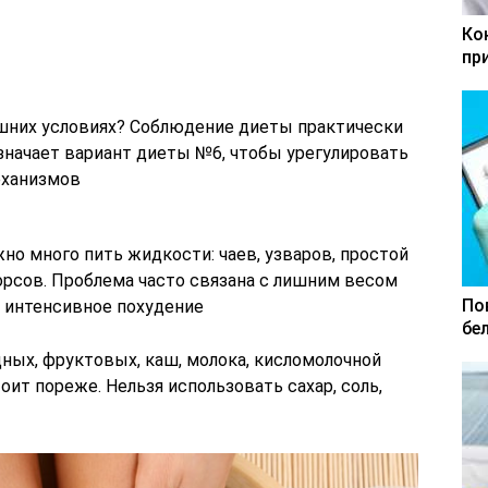
Ко
пр
машних условиях? Соблюдение диеты практически
значает вариант диеты №6, чтобы урегулировать
еханизмов
но много пить жидкости: чаев, узваров, простой
орсов. Проблема часто связана с лишним весом
По
о интенсивное похудение
бе
ых, фруктовых, каш, молока, кисломолочной
оит пореже. Нельзя использовать сахар, соль,