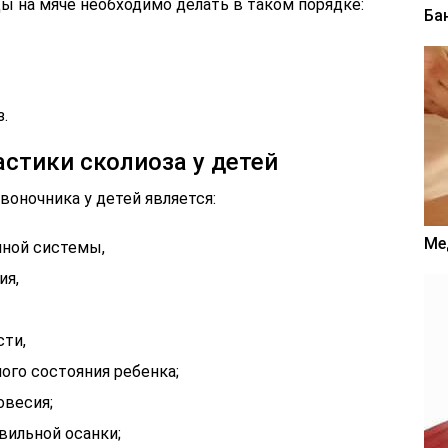
ы на мяче необходимо делать в таком порядке:
Ба
.
стики сколиоза у детей
оночника у детей является:
Ме
иной системы,
ия,
сти,
ого состояния ребенка;
овесия;
вильной осанки;