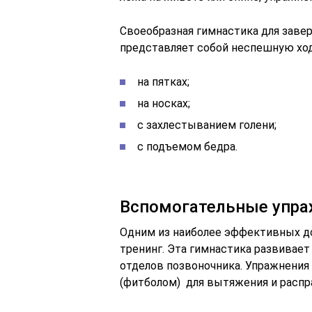
Своеобразная гимнастика для зав
представляет собой неспешную ход
на пятках;
на носках;
с захлестыванием голени;
с подъемом бедра.
Вспомогательные упр
Одним из наиболее эффективных д
тренинг. Эта гимнастика развивае
отделов позвоночника. Упражнения
(фитболом) для вытяжения и распр