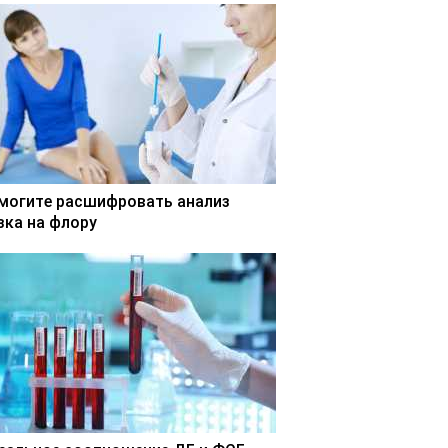
могите расшифровать анализ
зка на флору