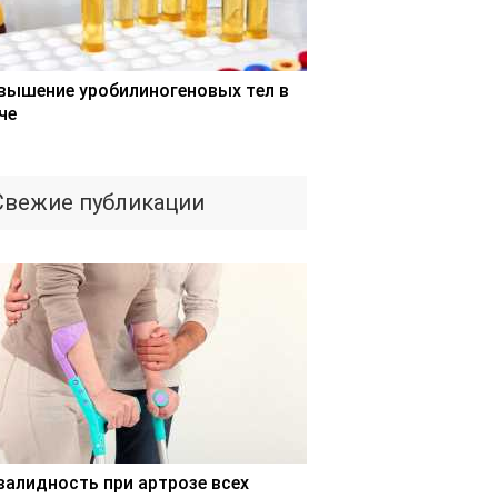
вышение уробилиногеновых тел в
че
Свежие публикации
валидность при артрозе всех