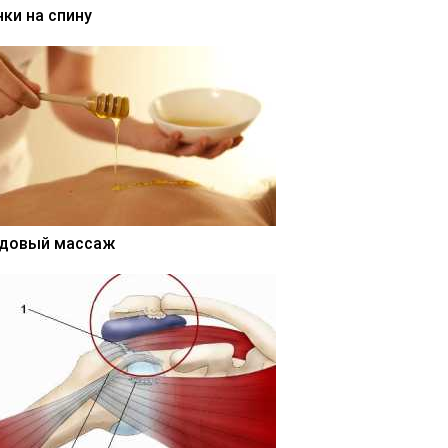
нки на спину
довый массаж