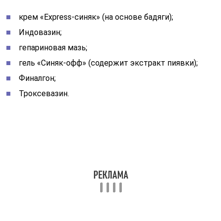
крем «Express-синяк» (на основе бадяги);
Индовазин;
гепариновая мазь;
гель «Синяк-офф» (содержит экстракт пиявки);
Финалгон;
Троксевазин.