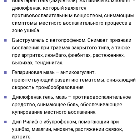
Вольтарен гель (эмульгель). Активный компонент –
диклофенак, который является
противовоспалительным веществом, снимающим
симптомы местного воспалительного процесса в
зоне ушиба.
Быструмгель с кетопрофеном. Снимает признаки
воспаления при травмах закрытого типа, а также
при артритах, люмбаго, флебитах, растяжениях,
вывихах, тендинитах.
Гепариновая мазь – антикоагулянт,
препятствующий развитию гематомы, снижающий
скорость тромбообразования.
Диклофенак гель, мазь – противовоспалительное
средство, снимающее боль, обеспечивающее
купирование местного воспаления.
Дип Рилиф с ибупрофеном, помогающий при
ушибах, миалгии, миозите, растяжении связок,
артрите.