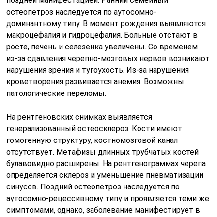
поздней манифестацией. Ранний семейный
остеопетроз наследуется по аутосомно-
доминантному типу. В момент рождения выявляются
макроцефалия и гидроцефалия. Больные отстают в
росте, печень и селезенка увеличены. Со временем
из-за сдавления черепно-мозговых нервов возникают
нарушения зрения и тугоухость. Из-за нарушения
кроветворения развивается анемия. Возможны
патологические переломы.
На рентгеновских снимках выявляется
генерализованный остеосклероз. Кости имеют
гомогенную структуру, костномозговой канал
отсутствует. Метафизы длинных трубчатых костей
булавовидно расширены. На рентгенограммах черепа
определяется склероз и уменьшение пневматизации
синусов. Поздний остеопетроз наследуется по
аутосомно-рецессивному типу и проявляется теми же
симптомами, однако, заболевание манифестирует в