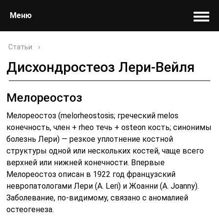
Меню
Статьи
›
Дисхондростеоз Лери-Вейля
Мелореостоз
Мелореостоз (melorheostosis; греческий melos
конечность, член + rheo течь + osteon кость; синонимы
болезнь Лери) — резкое уплотнение костной
структуры одной или нескольких костей, чаще всего
верхней или нижней конечности. Впервые
Мелореостоз описан в 1922 год французский
невропатологами Лери (A. Leri) и Жоанни (A. Joanny).
Заболевание, по-видимому, связано с аномалией
остеогенеза.