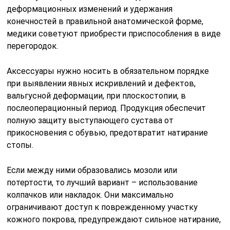
Если между ними образовались мозоли или
потертости, то лучший вариант – использование
колпачков или накладок. Они максимально
ограничивают доступ к поврежденному участку
кожного покрова, предупреждают сильное натирание,
помогают восстанавливаться эпидермису.
Товары как отечественного, так и иностранного
производства выпускаются для мужчин, женщин и
детей. Для правильного и точного подбора существует
размерная шкала. Она позволит выбрать изделие
таким образом, чтобы с ним удобно было ходить.