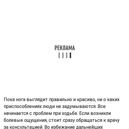
Пока нога выглядит правильно и красиво, ни о каких
приспособлениях люди не задумываются. Все
начинается с проблем при ходьбе. Если возникли
болевые ощущения, стоит сразу обращаться к врачу
за консультацией. Во избежание дальнейших
деформационных изменений и удержания
конечностей в правильной анатомической форме,
медики советуют приобрести приспособления в виде
перегородок.
Аксессуары нужно носить в обязательном порядке
при выявлении явных искривлений и дефектов,
вальгусной деформации, при плоскостопии, в
послеоперационный период. Продукция обеспечит
полную защиту выступающего сустава от
прикосновения с обувью, предотвратит натирание
стопы.