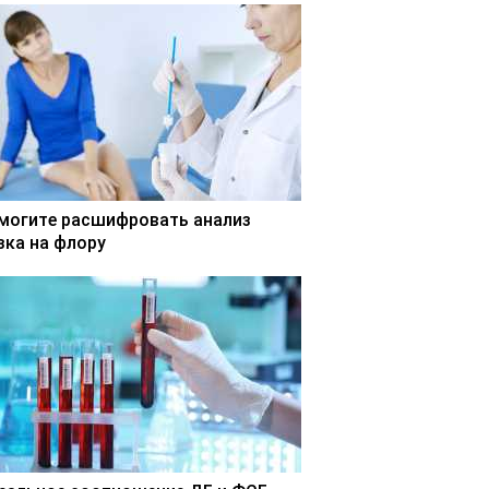
могите расшифровать анализ
зка на флору