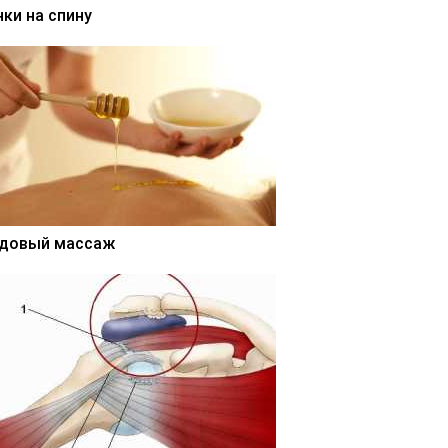
нки на спину
довый массаж