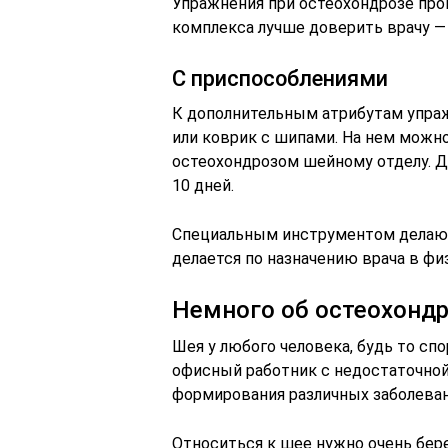
Упражнения при остеохондрозе пров
комплекса лучше доверить врачу —
С приспособлениями
К дополнительным атрибутам упраж
или коврик с шипами. На нем можн
остеохондрозом шейному отделу. До
10 дней.
Специальным инструментом делают
делается по назначению врача в физ
Немного об остеохондр
Шея у любого человека, будь то сп
офисный работник с недостаточно
формирования различных заболеван
Относиться к шее нужно очень бере