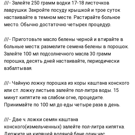
///- Залейте 250 грамм водки 17-18 листочков
лаврушки. Закройте посуду крышкой и трое суток
настаивайте в темном месте. Растирайте больное
место. Обычно достаточно четырех процедур.
///- Приготовьте масло белены черной и втирайте в
больные места: размелите семена белены в порошок.
Залейте 100 мл подсолнечного масла 30 грамм
порошка, десять дней настаивайте, периодически
взбалтывая.
///- Чайную ложку порошка из коры каштана конского
или ст. ложку листьев залейте пол-литра воды. 15
минут кипятите на слабом огне, процедите.
Принимайте по 100 мл до еды четыре раза в день.
///- Две ч. ложки семян каштана
конского(измельченных) залейте пол-литра кипятка.
Держите на кипящей водяной бане один час,