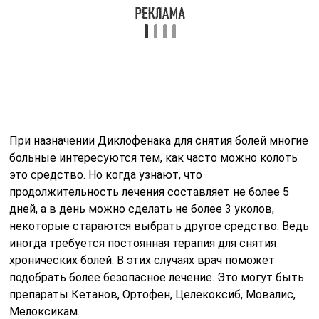
некоторые стараются выбрать другое средство. Ведь
иногда требуется постоянная терапия для снятия
хронических болей. В этих случаях врач поможет
подобрать более безопасное лечение. Это могут быть
препараты Кетанов, Ортофен, Целекоксиб, Мовалис,
Мелоксикам.
Но большинство аналогов Диклофенака, относящихся
к нестероидным противовоспалительным средствам,
тоже имеет ограничения по длительности применения.
Поэтому многие больные выбирают именно
Диклофенак из-за его доступности и невысокой цены.
Упаковка из 5 ампул стоит от 40 до 80 рублей.
Передозировка, побочные
эффекты и противопоказания
Всего существует несколько поколений
нестероидных противовоспалительных соединений, и