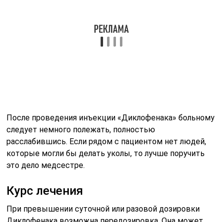
которые могли бы делать уколы, то лучше поручить
это дело медсестре.
Курс лечения
При превышении суточной или разовой дозировки
Диклофенака возможна передозировка. Она может
проявиться кроме расстройства пищеварительной
системы (рвота, боль в животе, в области желудка,
кровотечение) нарушением в работе центральной
нервной системы (головная боль, вестибулопатия),
почечными синдромами (мочевой синдром,
нефротический и нефритический синдром, почечная
недостаточность функции).
Первое, на что следует обратить внимание при
использовании уколов Диклофенака, это тошнота,
рвота. Слабость может знаменовать появление
кровотечения из язвенного дефекта желудка или