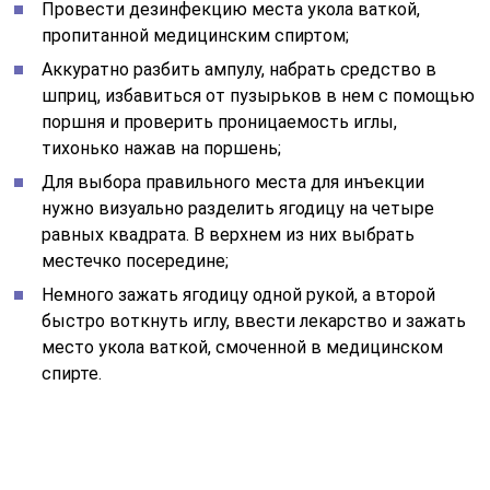
Провести дезинфекцию места укола ваткой,
пропитанной медицинским спиртом;
Аккуратно разбить ампулу, набрать средство в
шприц, избавиться от пузырьков в нем с помощью
поршня и проверить проницаемость иглы,
тихонько нажав на поршень;
Для выбора правильного места для инъекции
нужно визуально разделить ягодицу на четыре
равных квадрата. В верхнем из них выбрать
местечко посередине;
Немного зажать ягодицу одной рукой, а второй
быстро воткнуть иглу, ввести лекарство и зажать
место укола ваткой, смоченной в медицинском
спирте.
После проведения инъекции «Диклофенака» больному
следует немного полежать, полностью
расслабившись. Если рядом с пациентом нет людей,