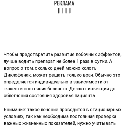
тяжести состояния больного. Делают инъекции до
облегчения состояния здоровья пациента.
Внимание: такое лечение проводится в стационарных
условиях, так как необходима постоянная проверка
важных жизненных показателей, нужно учитывать
результаты анализов крови и ЭКГ. При назначении
Диклофенака для снятия болей многие больные
интересуются тем, как часто можно колоть это
средство
Но когда узнают, что продолжительность лечения
составляет не более 5 дней, а в день можно сделать
не более 3 уколов, некоторые стараются выбрать
другое средство. Ведь иногда требуется постоянная
терапия для снятия хронических болей. В этих случаях
врач поможет подобрать более безопасное лечение.
Это могут быть препараты Кетанов, Ортофен,
Целекоксиб, Мовалис, Мелоксикам