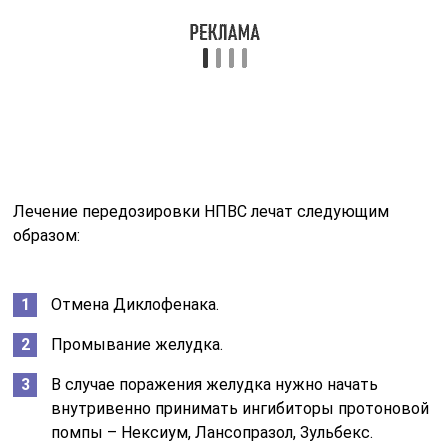
Отмена Диклофенака.
Промывание желудка.
В случае поражения желудка нужно начать
внутривенно принимать ингибиторы протоновой
помпы – Нексиум, Лансопразол, Зульбекс.
При судорогах – антиконвульсанты.
Обычно курс лечения уколами Диклофенака
составляет 3–5 дней. Максимально в сутки можно
сделать не более 3 уколов по 3 мл. Но делается это
только при острой необходимости при сильных болях.
Ведь даже при соблюдении этих правил возможна
передозировка. При этом быстро развивается
нарушение работы желудочно-кишечного тракта и
поражение нервной системы. Лечение передозировки
симптоматическое, а препарат необходимо сразу же
отменить.