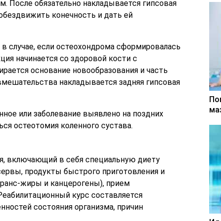
м. После обязательно накладывается гипсовая
 обездвижить конечность и дать ей
 в случае, если остеохондрома сформировалась
кция начинается со здоровой кости с
рается основание новообразования и часть
 вмешательства накладывается задняя гипсовая
По
ма
нное или заболевание выявлено на поздних
ься остеотомия коленного сустава.
я, включающий в себя специальную диету
сервы, продукты быстрого приготовления и
ранс-жиры и канцерогены), прием
 Реабилитационный курс составляется
нностей состояния организма, причин