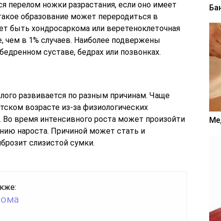
я перелом ножки разрастания, если оно имеет
Ба
 такое образование может переродиться в
ет быть хондросаркома или веретеноклеточная
ще, чем в 1% случаев. Наиболее подвержены
едренном суставе, бедрах или позвонках.
слого развивается по разным причинам. Чаще
тском возрасте из-за физиологических
. Во время интенсивного роста может произойти
Ме
анию нароста. Причиной может стать и
брозит слизистой сумки.
кже:
иома