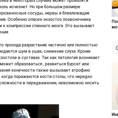
бенка в некоторых случаях может произойти
холь исчезнет. Но при большом размере
 кровеносные сосуды, нервы и близлежащие
ие. Особенно опасен экзостоз позвоночника.
По
и к компрессии спинного мозга. Это вызывает
мо
ния.
го прохода разрастание частично или полностью
людается шум в ушах, снижение слуха. Кроме
зостозе в суставах. Так как патология возникает
 может образоваться , развиться бурсит или
вания конечности также вызывает атрофию
А когда поражаются кости стопы, что нередко
т сложности в передвижении, невозможно носить
Ин