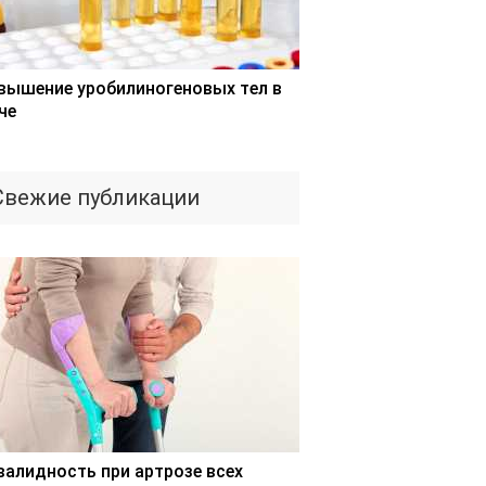
вышение уробилиногеновых тел в
че
Свежие публикации
валидность при артрозе всех