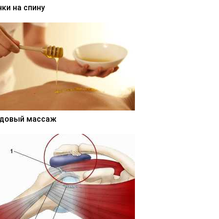
нки на спину
довый массаж