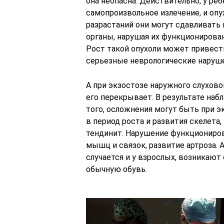
она неопасна. Действительно, у ре
самопроизвольное излечение, и опу
разрастаний они могут сдавливать
органы, нарушая их функционирован
Рост такой опухоли может привест
серьезные неврологические наруше
А при экзостозе наружного слухово
его перекрывает. В результате наб
того, осложнения могут быть при эк
в период роста и развития скелета,
тендинит. Нарушение функциониро
мышц и связок, развитие артроза. 
случается и у взрослых, возникаю
обычную обувь.