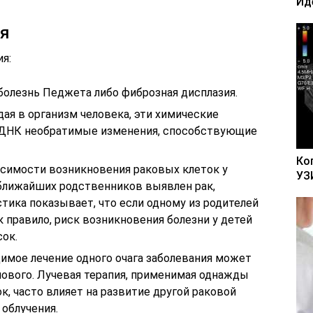
Ид
ия
я:
 болезнь Педжета либо фиброзная дисплазия.
ая в организм человека, эти химические
 ДНК необратимые изменения, способствующие
Ко
симости возникновения раковых клеток у
УЗ
у ближайших родственников выявлен рак,
стика показывает, что если одному из родителей
к правило, риск возникновения болезни у детей
ок.
димое лечение одного очага заболевания может
нового. Лучевая терапия, применимая однажды
к, часто влияет на развитие другой раковой
 облучения.