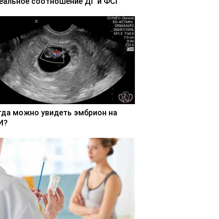
еальное соотношение ДГ и ФСГ
гда можно увидеть эмбрион на
И?