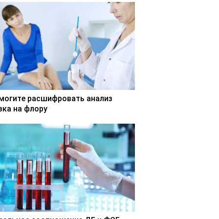
могите расшифровать анализ
зка на флору