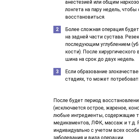
анестезией или общим наркозо
лонгета на пару недель, чтобы
восстановиться.
Более сложная операция будет
на задней части сустава. Резе
последующим углублением (уби
кости). После хирургического
шина на срок до двух недель.
Если образование злокачестве
стадиях, то может потребоват
После будет период восстановлени
(исключается острое, жареное, кон
любые ингредиенты, содержащие т
медикаментов, ЛФК, массаж и т.д.
индивидуально с учетом всех особе
заболевания и вида операции.