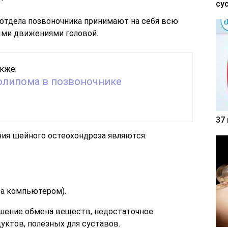
су
отдела позвоночника принимают на себя всю
ыми движениями головой.
кже:
олипома в позвоночнике
37
ия шейного остеохондроза являются:
за компьютером).
ушение обмена веществ, недостаточное
уктов, полезных для суставов.