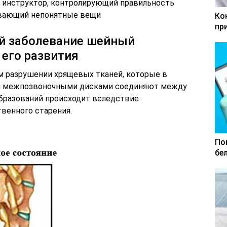
 инструктор, контролирующий правильность
ывающий непонятные вещи
Ко
пр
ой заболевание шейный
 его развития
м разрушении хрящевых тканей, которые в
ми межпозвоночными дисками соединяют между
образований происходит вследствие
твенного старения.
По
бе