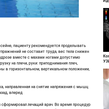
Ид
я
ссейне, пациенту рекомендуется проделывать
пражнений не составит труда, вес тела снижен
Ко
ндрозе вместе с махами ногами допустимо
УЗ
узку на плечи, руки: приподнимания плеч,
ны в горизонтальном, вертикальном положении,
а, направленная на снятие напряжения с мышц
азад, вперед
 сформировал лечащий врач. Во время процедур