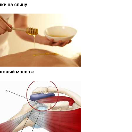
нки на спину
довый массаж