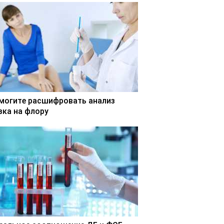
могите расшифровать анализ
зка на флору