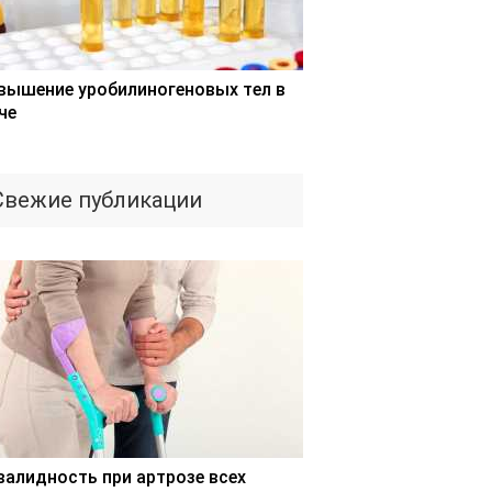
вышение уробилиногеновых тел в
че
Свежие публикации
валидность при артрозе всех