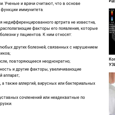
Ид
и. Ученые и врачи считают, что в основе
 функции иммунитета.
я недифференцированного артрита не известна,
драсполагающие факторы его появления, которые
олезни у пациентов. К ним относят:
 любых других болезней, связанных с нарушением
иков;
Ко
исле, повторяющееся неоднократно;
УЗ
нность и другие факторы, увеличивающие
й аппарат;
 а также аллергий, вирусных или бактериальных
уставных сочленений или неадекватные по
рузки.