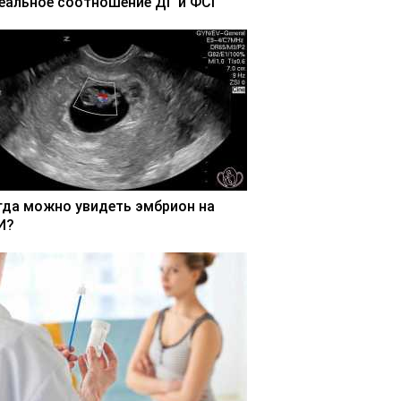
еальное соотношение ДГ и ФСГ
гда можно увидеть эмбрион на
И?