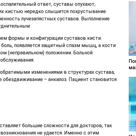
воспалительный ответ, суставы опухают,
иях кистью нередко слышится похрустывание.
ненность лучезапястных суставов. Выполнение
уднительным.
ием формы и конфигурации суставов кисти.
боль, появляется защитный спазм мышц, а кости
ом (неправильном) положении. Больной
обслуживания.
По
ма
еобратимыми изменениями в структурах сустава,
ое обездвиживание – анкилоз. Пациент становится
тавляет большие сложности для докторов, так
возникновения не удается. Именно с этим