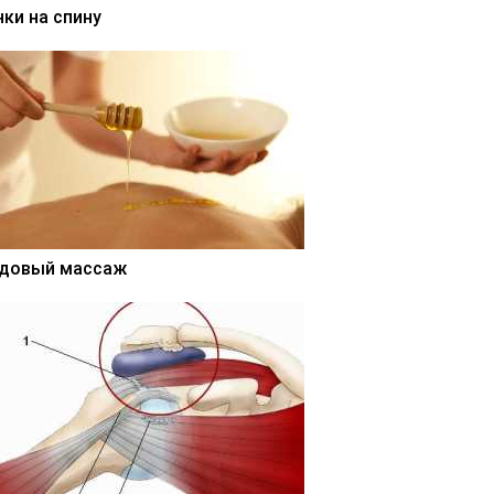
нки на спину
довый массаж