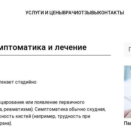
УСЛУГИ И ЦЕНЫ
ВРАЧИ
ОТЗЫВЫ
КОНТАКТЫ
имптоматика и лечение
текает стадийно:
цирование или появление первичного
а, ревматизма). Симптоматика обычно скудная,
ность кистей (например, трудность при
ана).
Па