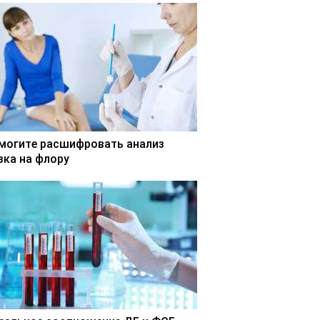
могите расшифровать анализ
зка на флору