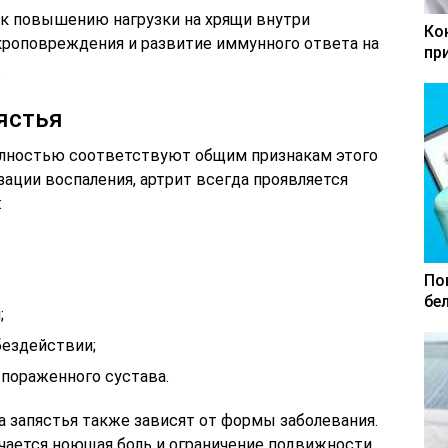
 к повышению нагрузки на хрящи внутри
Ко
икроповреждения и развитие иммунного ответа на
пр
.
ястья
олностью соответствуют общим признакам этого
зации воспаления, артрит всегда проявляется
:
По
бе
;
бездействии;
 пораженного сустава.
а запястья также зависят от формы заболевания.
ается ноющая боль и ограничение подвижности.