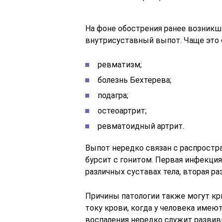
На фоне обострения ранее возникши
внутрисуставный выпот. Чаще это 
ревматизм;
болезнь Бехтерева;
подагра;
остеоартрит;
ревматоидный артрит.
Выпот нередко связан с распростр
бурсит с гонитом. Первая инфекция
различных суставах тела, вторая р
Причины патологии также могут кр
току крови, когда у человека име
воспаления нередко служит развив