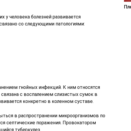
Пл
х у человека болезней развивается
связано со следующими патологиями:
анением гнойных инфекций. К ним относятся
 связана с воспалением слизистых сумок в
азвивается конкретно в коленном суставе.
ыться в распространении микроорганизмов по
ются септические поражения. Провокатором
шийся туберкулез.