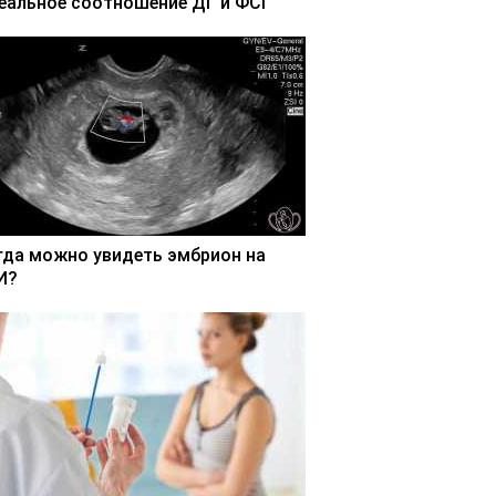
еальное соотношение ДГ и ФСГ
гда можно увидеть эмбрион на
И?