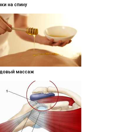
нки на спину
довый массаж