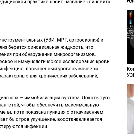
Ид
едицинской практике носит название «синовит».
инструментальных (УЗИ, МРТ, артроскопия) и
лиз берется синовиальная жидкость, что
ления при обнаружении микроорганизмов,
ческое и иммунологическое исследования крови
 инфекцию, повышенный уровень мочевой
Ко
УЗ
характерные для хронических заболеваний,
иагноза — иммобилизация сустава. Локоть туго
 лангетой, чтобы обеспечить максимальную
е выпота показана пункция с откачиванием
ает быстрое улучшение, восстанавливается
ктируются инфекции.