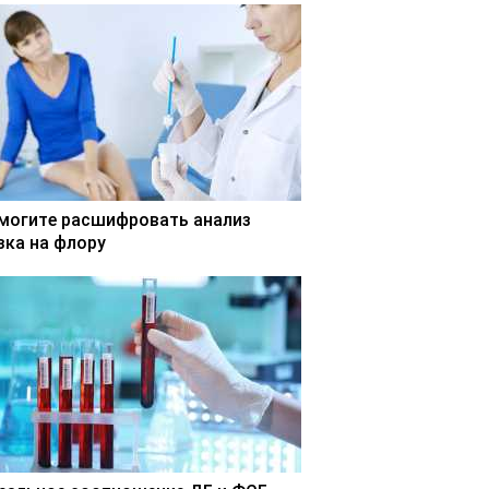
могите расшифровать анализ
зка на флору