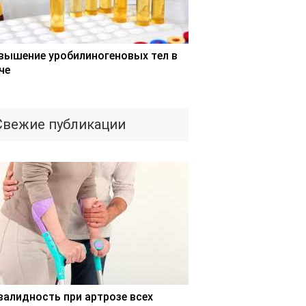
вышение уробилиногеновых тел в
че
Свежие публикации
валидность при артрозе всех