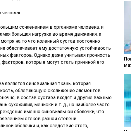
а человек
ольшим сочленением в организме человека, и
самая большая нагрузка во время движения, а
мотря на то что коленный сустав постоянно
ение обеспечивает ему достаточную устойчивость
вных факторов. Однако даже учитывая прочность
По
 факторов, которые могут стать причиной его
ма
а является синовиальная ткань, которая
кость, облегчающую скольжение элементов
Конечно, в состав сустава входят и другие важные
нь сухожилия, мениски и т. д., но наиболее часто
реждение именно синовиальной оболочки, что
оявлением отеков разной степени
ьной оболочки и, как следствие этого,