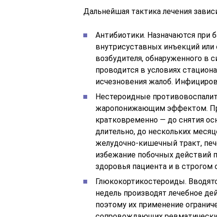
Дальнейшая тактика лечения зависи
Антибиотики. Назначаются при 
внутрисуставных инъекций или 
возбудителя, обнаруженного в с
проводится в условиях стациона
исчезновения жалоб. Инфициров
Нестероидные противовоспалит
жаропонижающим эффектом. Пр
кратковременно — до снятия ос
длительно, до нескольких меся
желудочно-кишечный тракт, пече
избежание побочных действий п
здоровья пациента и в строгом
Глюкокортикостероиды. Вводятс
недель производят лечебное де
поэтому их применение ограниче
сопровождающих ревматические