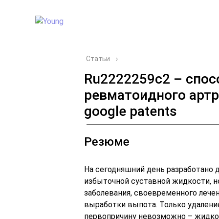
Статьи
›
Ru2222259c2 – спос
ревматоидного артр
google patents
Резюме
На сегодняшний день разработано 
избыточной суставной жидкости, но
заболевания, своевременного леч
выработки выпота. Только удалени
первопричину невозможно – жидкос