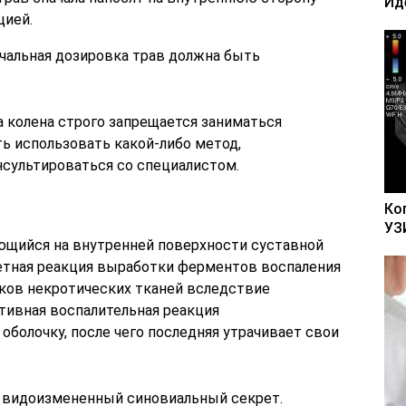
Ид
цией.
чальная дозировка трав должна быть
 колена строго запрещается заниматься
ть использовать какой-либо метод,
сультироваться со специалистом.
Ко
УЗ
ющийся на внутренней поверхности суставной
етная реакция выработки ферментов воспаления
тков некротических тканей вследствие
тивная воспалительная реакция
оболочку, после чего последняя утрачивает свои
я видоизмененный синовиальный секрет.