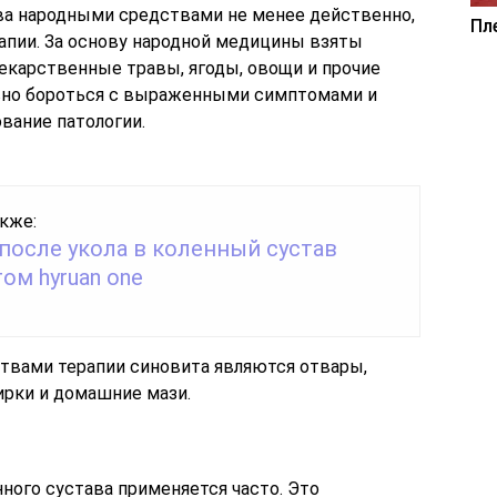
ва народными средствами не менее действенно,
Пл
пии. За основу народной медицины взяты
екарственные травы, ягоды, овощи и прочие
вно бороться с выраженными симптомами и
вание патологии.
кже:
после укола в коленный сустав
ом hyruan one
вами терапии синовита являются отвары,
ирки и домашние мази.
ного сустава применяется часто. Это