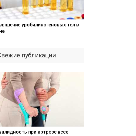
вышение уробилиногеновых тел в
че
Свежие публикации
валидность при артрозе всех