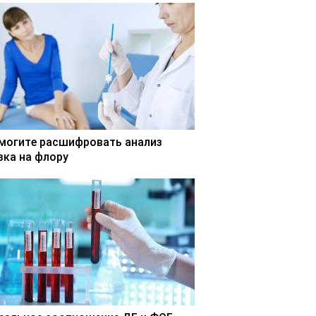
могите расшифровать анализ
зка на флору