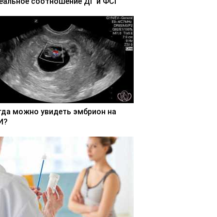
еальное соотношение ДГ и ФСГ
гда можно увидеть эмбрион на
И?