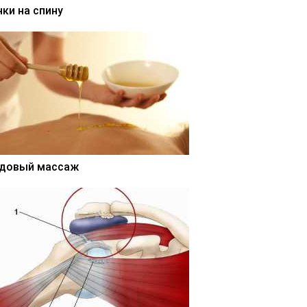
нки на спину
довый массаж