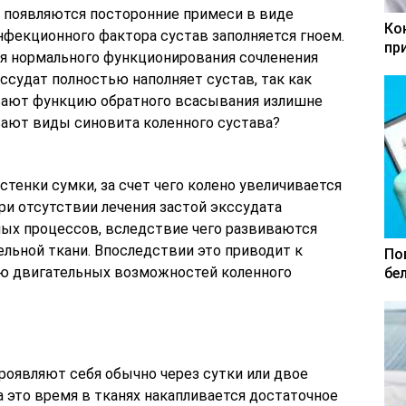
й появляются посторонние примеси в виде
Ко
нфекционного фактора сустав заполняется гноем.
пр
я нормального функционирования сочленения
кссудат полностью наполняет сустав, так как
ивают функцию обратного всасывания излишне
ают виды синовита коленного сустава?
тенки сумки, за счет чего колено увеличивается
ри отсутствии лечения застой экссудата
ых процессов, вследствие чего развиваются
льной ткани. Впоследствии это приводит к
По
ию двигательных возможностей коленного
бе
оявляют себя обычно через сутки или двое
а это время в тканях накапливается достаточное